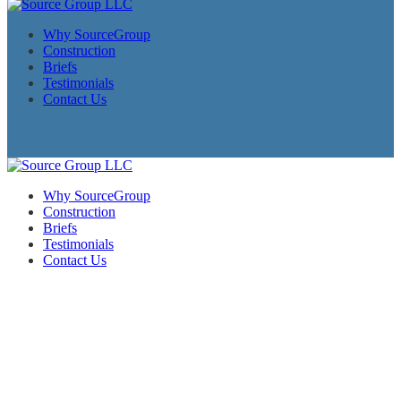
Why SourceGroup
Construction
Briefs
Testimonials
Contact Us
Why SourceGroup
Construction
Briefs
Testimonials
Contact Us